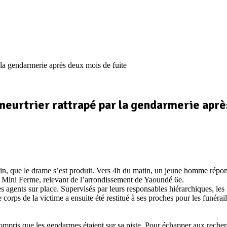
 la gendarmerie après deux mois de fuite
meurtrier rattrapé par la gendarmerie aprè
in, que le drame s’est produit. Vers 4h du matin, un jeune homme répo
de Mini Ferme, relevant de l’arrondissement de Yaoundé 6e.
gents sur place. Supervisés par leurs responsables hiérarchiques, les mil
rps de la victime a ensuite été restitué à ses proches pour les funéraille
mpris que les gendarmes étaient sur sa piste. Pour échapper aux recherch