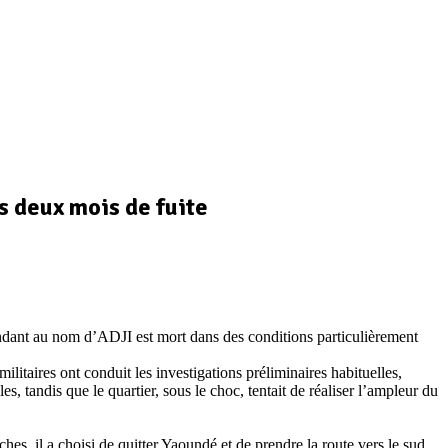
s deux mois de fuite
ndant au nom d’ADJI est mort dans des conditions particulièrement
itaires ont conduit les investigations préliminaires habituelles,
s, tandis que le quartier, sous le choc, tentait de réaliser l’ampleur du
es, il a choisi de quitter Yaoundé et de prendre la route vers le sud