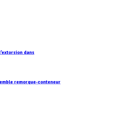
’extorsion dans
nsemble remorque-conteneur