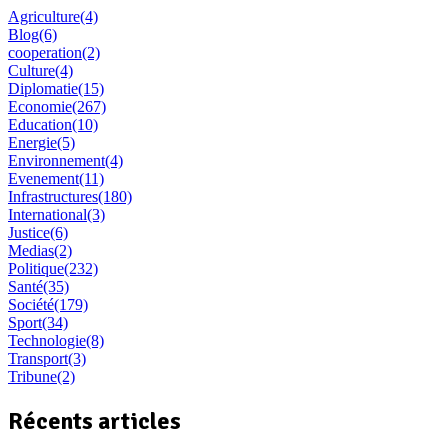
Agriculture
(4)
Blog
(6)
cooperation
(2)
Culture
(4)
Diplomatie
(15)
Economie
(267)
Education
(10)
Energie
(5)
Environnement
(4)
Evenement
(11)
Infrastructures
(180)
International
(3)
Justice
(6)
Medias
(2)
Politique
(232)
Santé
(35)
Société
(179)
Sport
(34)
Technologie
(8)
Transport
(3)
Tribune
(2)
Récents articles