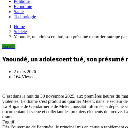
Politique
Economie
Santé
Technologie
Home
Société
Yaoundé, un adolescent tué, son présumé meurtrier rattrapé par
Société
Yaoundé, un adolescent tué, son présumé 
2 mars 2026
164 Views
C’est dans la nuit du 30 novembre 2025, aux premières heures du mat
violentes. Le drame s’est produit au quartier Melen, dans le secteur 
La Brigade de Gendarmerie de Melen, aussitôt informée, a dépêché ses a
documentant la scène et collectant les premiers éléments de preuve. Le co
drame.
Fugitif
Dès l’ouverture de l’enquête, le principal mis en cause a rapidement co