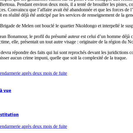
à Bertoua. Pendant environ deux mois, il a tenté de brouiller les pistes,
Convaincu que l’affaire avait été abandonnée et que les forces de l’ord
t en réalité déjà été anticipé par les services de renseignement de la ge
Brigade de Melen ont bouclé le quartier Nkoldongo et interpellé le susp
n Bonamour, le profil du présumé auteur est celui d’un homme déjà c
ictime, elle, présentait un tout autre visage : originaire de la région d
devra répondre des faits qui lui sont reprochés devant les juridictions c
aisser aucun crime impuni, quelle que soit la complexité de la traque.
 à vue
stitution