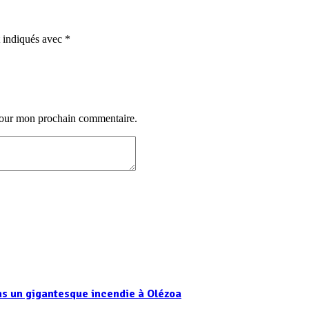
t indiqués avec
*
 pour mon prochain commentaire.
ns un gigantesque incendie à Olézoa