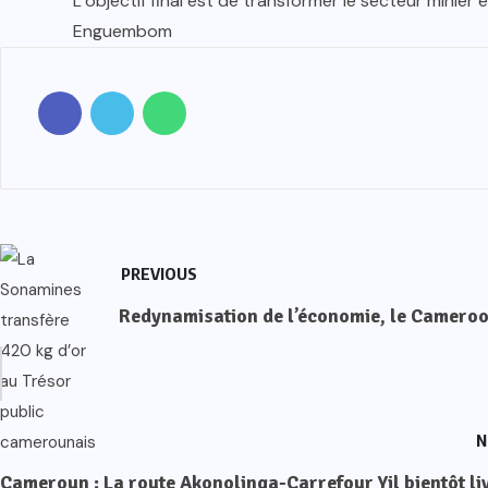
L’objectif final est de transformer le secteur minie
Enguembom
PREVIOUS
Redynamisation de l’économie, le Cameroo
N
Cameroun : La route Akonolinga-Carrefour Yil bientôt li