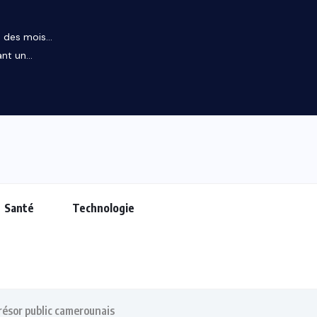
des mois...
t un...
Santé
Technologie
résor public camerounais