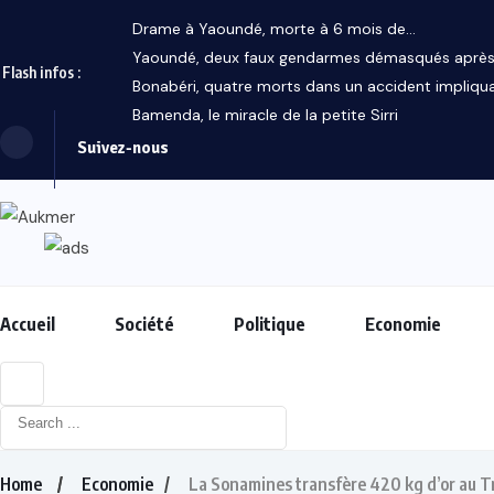
Drame à Yaoundé, morte à 6 mois de...
Yaoundé, deux faux gendarmes démasqués après 
Flash infos :
Bonabéri, quatre morts dans un accident impliquan
Bamenda, le miracle de la petite Sirri
Suivez-nous
Accueil
Société
Politique
Economie
Home
Economie
La Sonamines transfère 420 kg d’or au T