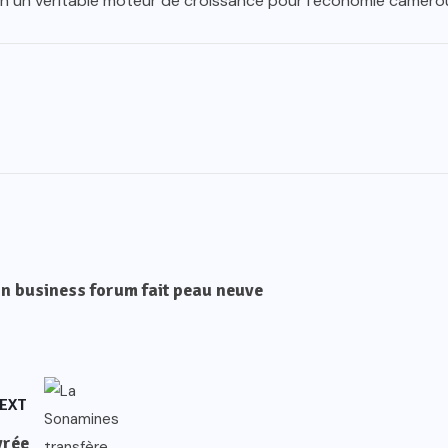
r en un véritable moteur de croissance pour l’économie camero
n business forum fait peau neuve
EXT
vrée