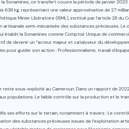
a Sonamines, ce transfert couvre la période de janvier 2023 à
ais 638 kg, représentant une valeur approximative de 27 milli
thétique Minier Libératoire (ISML), institué par l’article 28 
on artisanale semi-mécanisée des substances précieuses. Le d
i établit la Sonamines comme Comptoir Unique de commerciali
if de devenir un “acteur majeur et catalyseur du développemen
es pour guider son action : Professionnalisme, travail d’équipe, 
r reste sous-exploité au Cameroun. Dans un rapport de 2022, 
ux populations. Le faible contrôle sur la production et le tr
fie ses efforts sur le terrain, notamment à travers : Le contrôl
ation des substances précieuses issues de l’exploitation arti