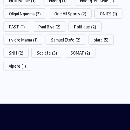
Ntui-Ndjolé
(1)
Nyong
(1)
Nyong-et-Kellé
(1)
Oligui Nguema
(3)
One All Sports
(2)
ONIES
(1)
PAST
(1)
Paul Biya
(2)
Politique
(2)
rivière Mama
(1)
Samuel Eto'o
(2)
siarc
(5)
SNH
(2)
Société
(3)
SOMAF
(2)
vipère
(1)