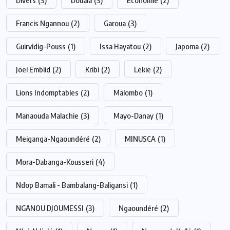
Divers
(3)
Douala
(3)
Economie
(2)
Francis Ngannou
(2)
Garoua
(3)
Guirvidig-Pouss
(1)
Issa Hayatou
(2)
Japoma
(2)
Joel Embiid
(2)
Kribi
(2)
Lekie
(2)
Lions Indomptables
(2)
Malombo
(1)
Manaouda Malachie
(3)
Mayo-Danay
(1)
Meiganga-Ngaoundéré
(2)
MINUSCA
(1)
Mora-Dabanga-Kousseri
(4)
Ndop Bamali - Bambalang-Baligansi
(1)
NGANOU DJOUMESSI
(3)
Ngaoundéré
(2)