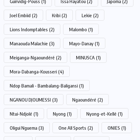
Guirvidig-Pouss
(1)
Issa Hayatou
(2)
Japoma
(2)
Joel Embiid
(2)
Kribi
(2)
Lekie
(2)
Lions Indomptables
(2)
Malombo
(1)
Manaouda Malachie
(3)
Mayo-Danay
(1)
Meiganga-Ngaoundéré
(2)
MINUSCA
(1)
Mora-Dabanga-Kousseri
(4)
Ndop Bamali - Bambalang-Baligansi
(1)
NGANOU DJOUMESSI
(3)
Ngaoundéré
(2)
Ntui-Ndjolé
(1)
Nyong
(1)
Nyong-et-Kellé
(1)
Oligui Nguema
(3)
One All Sports
(2)
ONIES
(1)