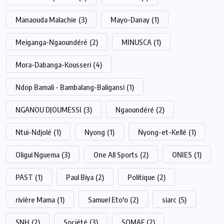
Manaouda Malachie
(3)
Mayo-Danay
(1)
Meiganga-Ngaoundéré
(2)
MINUSCA
(1)
Mora-Dabanga-Kousseri
(4)
Ndop Bamali - Bambalang-Baligansi
(1)
NGANOU DJOUMESSI
(3)
Ngaoundéré
(2)
Ntui-Ndjolé
(1)
Nyong
(1)
Nyong-et-Kellé
(1)
Oligui Nguema
(3)
One All Sports
(2)
ONIES
(1)
PAST
(1)
Paul Biya
(2)
Politique
(2)
rivière Mama
(1)
Samuel Eto'o
(2)
siarc
(5)
SNH
(2)
Société
(3)
SOMAF
(2)