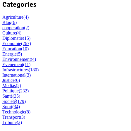
Categories
Agriculture
(4)
Blog
(6)
cooperation
(2)
Culture
(4)
Diplomatie
(15)
Economie
(267)
Education
(10)
Energie
(5)
Environnement
(4)
Evenement
(11)
Infrastructures
(180)
International
(3)
Justice
(6)
Medias
(2)
Politique
(232)
Santé
(35)
Société
(179)
Sport
(34)
Technologie
(8)
Transport
(3)
Tribune
(2)