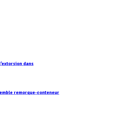
’extorsion dans
nsemble remorque-conteneur