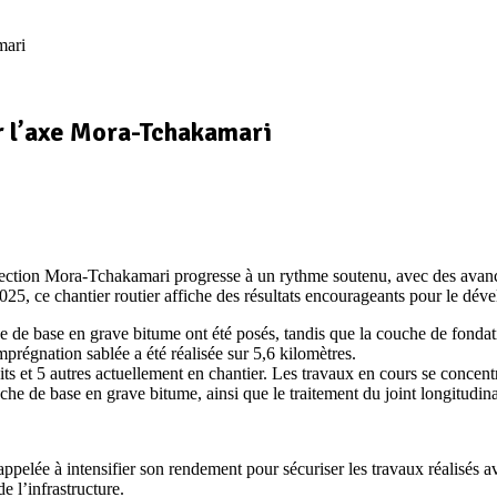
mari
r l’axe Mora-Tchakamari
section Mora-Tchakamari progresse à un rythme soutenu, avec des avanc
il 2025, ce chantier routier affiche des résultats encourageants pour le
e de base en grave bitume ont été posés, tandis que la couche de fondatio
mprégnation sablée a été réalisée sur 5,6 kilomètres.
ts et 5 autres actuellement en chantier. Les travaux en cours se concent
he de base en grave bitume, ainsi que le traitement du joint longitudin
pelée à intensifier son rendement pour sécuriser les travaux réalisés ava
e l’infrastructure.