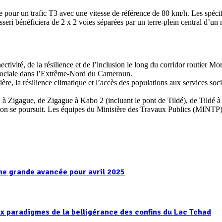
 pour un trafic T3 avec une vitesse de référence de 80 km/h. Les spécif
eri bénéficiera de 2 x 2 voies séparées par un terre-plein central d’un
nectivité, de la résilience et de l’inclusion le long du corridor routier
on sociale dans l’Extrême-Nord du Cameroun.
utière, la résilience climatique et l’accès des populations aux services s
 à Zigague, de Zigague à Kabo 2 (incluant le pont de Tildé), de Tildé 
ion se poursuit. Les équipes du Ministère des Travaux Publics (MINTP) a
ne grande avancée pour avril 2025
paradigmes de la belligérance des confins du Lac Tchad