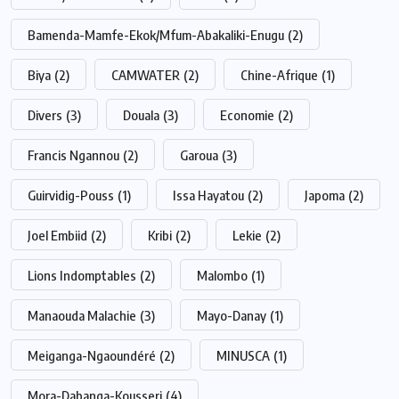
Bamenda-Mamfe-Ekok/Mfum-Abakaliki-Enugu
(2)
Biya
(2)
CAMWATER
(2)
Chine-Afrique
(1)
Divers
(3)
Douala
(3)
Economie
(2)
Francis Ngannou
(2)
Garoua
(3)
Guirvidig-Pouss
(1)
Issa Hayatou
(2)
Japoma
(2)
Joel Embiid
(2)
Kribi
(2)
Lekie
(2)
Lions Indomptables
(2)
Malombo
(1)
Manaouda Malachie
(3)
Mayo-Danay
(1)
Meiganga-Ngaoundéré
(2)
MINUSCA
(1)
Mora-Dabanga-Kousseri
(4)