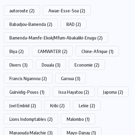
autoroute
(2)
Awae-Esse-Soa
(2)
Babadjou-Bamenda
(2)
BAD
(2)
Bamenda-Mamfe-Ekok/Mfum-Abakaliki-Enugu
(2)
Biya
(2)
CAMWATER
(2)
Chine-Afrique
(1)
Divers
(3)
Douala
(3)
Economie
(2)
Francis Ngannou
(2)
Garoua
(3)
Guirvidig-Pouss
(1)
Issa Hayatou
(2)
Japoma
(2)
Joel Embiid
(2)
Kribi
(2)
Lekie
(2)
Lions Indomptables
(2)
Malombo
(1)
Manaouda Malachie
(3)
Mayo-Danay
(1)