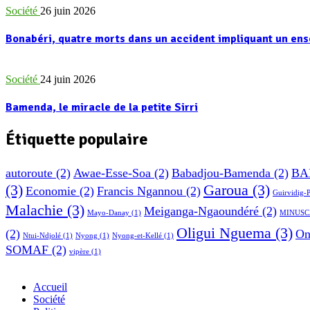
Société
26 juin 2026
Bonabéri, quatre morts dans un accident impliquant un e
Société
24 juin 2026
Bamenda, le miracle de la petite Sirri
Étiquette populaire
autoroute
(2)
Awae-Esse-Soa
(2)
Babadjou-Bamenda
(2)
BA
(3)
Garoua
(3)
Economie
(2)
Francis Ngannou
(2)
Guirvidig-
Malachie
(3)
Meiganga-Ngaoundéré
(2)
Mayo-Danay
(1)
MINUSC
Oligui Nguema
(3)
(2)
On
Ntui-Ndjolé
(1)
Nyong
(1)
Nyong-et-Kellé
(1)
SOMAF
(2)
vipère
(1)
Accueil
Société