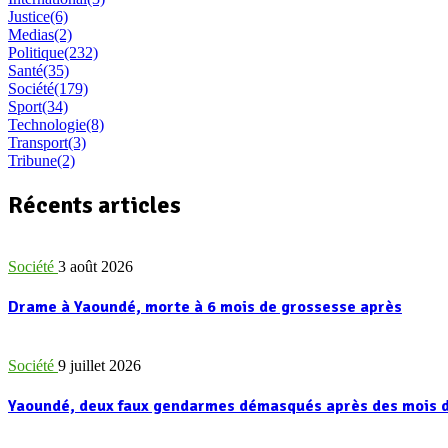
Justice
(6)
Medias
(2)
Politique
(232)
Santé
(35)
Société
(179)
Sport
(34)
Technologie
(8)
Transport
(3)
Tribune
(2)
Récents articles
Société
3 août 2026
Drame à Yaoundé, morte à 6 mois de grossesse après
Société
9 juillet 2026
Yaoundé, deux faux gendarmes démasqués après des mois d