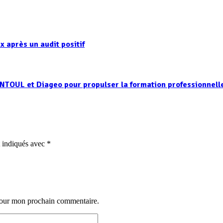
 après un audit positif
NTOUL et Diageo pour propulser la formation professionnell
t indiqués avec
*
 pour mon prochain commentaire.