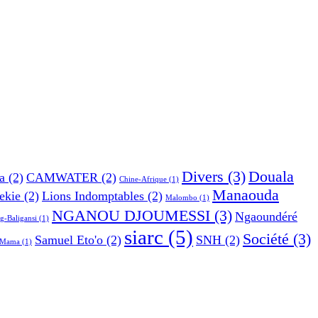
Divers
(3)
Douala
a
(2)
CAMWATER
(2)
Chine-Afrique
(1)
Manaouda
ekie
(2)
Lions Indomptables
(2)
Malombo
(1)
NGANOU DJOUMESSI
(3)
Ngaoundéré
g-Baligansi
(1)
siarc
(5)
Société
(3)
Samuel Eto'o
(2)
SNH
(2)
e Mama
(1)