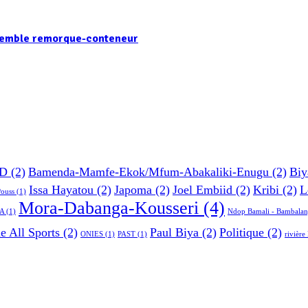
nsemble remorque-conteneur
D
(2)
Bamenda-Mamfe-Ekok/Mfum-Abakaliki-Enugu
(2)
Biy
Issa Hayatou
(2)
Japoma
(2)
Joel Embiid
(2)
Kribi
(2)
L
Pouss
(1)
Mora-Dabanga-Kousseri
(4)
A
(1)
Ndop Bamali - Bambalan
e All Sports
(2)
Paul Biya
(2)
Politique
(2)
ONIES
(1)
PAST
(1)
rivièr