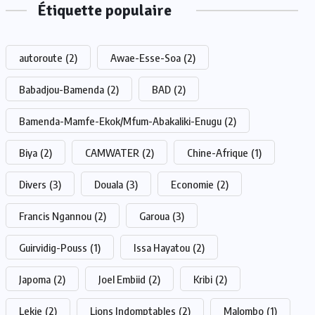
Étiquette populaire
autoroute
(2)
Awae-Esse-Soa
(2)
Babadjou-Bamenda
(2)
BAD
(2)
Bamenda-Mamfe-Ekok/Mfum-Abakaliki-Enugu
(2)
Biya
(2)
CAMWATER
(2)
Chine-Afrique
(1)
Divers
(3)
Douala
(3)
Economie
(2)
Francis Ngannou
(2)
Garoua
(3)
Guirvidig-Pouss
(1)
Issa Hayatou
(2)
Japoma
(2)
Joel Embiid
(2)
Kribi
(2)
Lekie
(2)
Lions Indomptables
(2)
Malombo
(1)