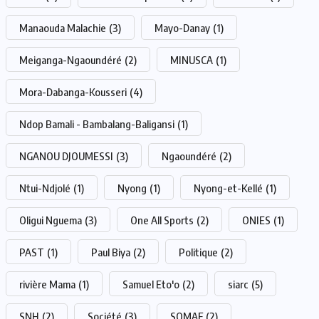
Manaouda Malachie
(3)
Mayo-Danay
(1)
Meiganga-Ngaoundéré
(2)
MINUSCA
(1)
Mora-Dabanga-Kousseri
(4)
Ndop Bamali - Bambalang-Baligansi
(1)
NGANOU DJOUMESSI
(3)
Ngaoundéré
(2)
Ntui-Ndjolé
(1)
Nyong
(1)
Nyong-et-Kellé
(1)
Oligui Nguema
(3)
One All Sports
(2)
ONIES
(1)
PAST
(1)
Paul Biya
(2)
Politique
(2)
rivière Mama
(1)
Samuel Eto'o
(2)
siarc
(5)
SNH
(2)
Société
(3)
SOMAF
(2)