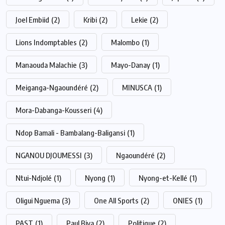
Joel Embiid
(2)
Kribi
(2)
Lekie
(2)
Lions Indomptables
(2)
Malombo
(1)
Manaouda Malachie
(3)
Mayo-Danay
(1)
Meiganga-Ngaoundéré
(2)
MINUSCA
(1)
Mora-Dabanga-Kousseri
(4)
Ndop Bamali - Bambalang-Baligansi
(1)
NGANOU DJOUMESSI
(3)
Ngaoundéré
(2)
Ntui-Ndjolé
(1)
Nyong
(1)
Nyong-et-Kellé
(1)
Oligui Nguema
(3)
One All Sports
(2)
ONIES
(1)
PAST
(1)
Paul Biya
(2)
Politique
(2)