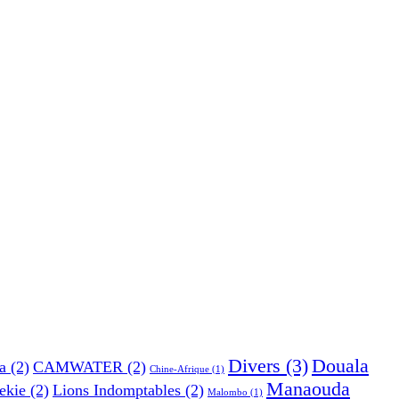
Divers
(3)
Douala
a
(2)
CAMWATER
(2)
Chine-Afrique
(1)
Manaouda
ekie
(2)
Lions Indomptables
(2)
Malombo
(1)