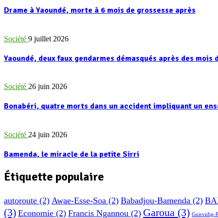
Drame à Yaoundé, morte à 6 mois de grossesse après
Société
9 juillet 2026
Yaoundé, deux faux gendarmes démasqués après des mois d
Société
26 juin 2026
Bonabéri, quatre morts dans un accident impliquant un e
Société
24 juin 2026
Bamenda, le miracle de la petite Sirri
Étiquette populaire
autoroute
(2)
Awae-Esse-Soa
(2)
Babadjou-Bamenda
(2)
BA
(3)
Garoua
(3)
Economie
(2)
Francis Ngannou
(2)
Guirvidig-