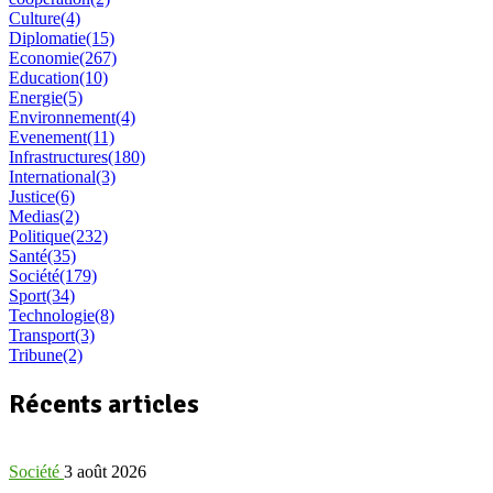
Culture
(4)
Diplomatie
(15)
Economie
(267)
Education
(10)
Energie
(5)
Environnement
(4)
Evenement
(11)
Infrastructures
(180)
International
(3)
Justice
(6)
Medias
(2)
Politique
(232)
Santé
(35)
Société
(179)
Sport
(34)
Technologie
(8)
Transport
(3)
Tribune
(2)
Récents articles
Société
3 août 2026