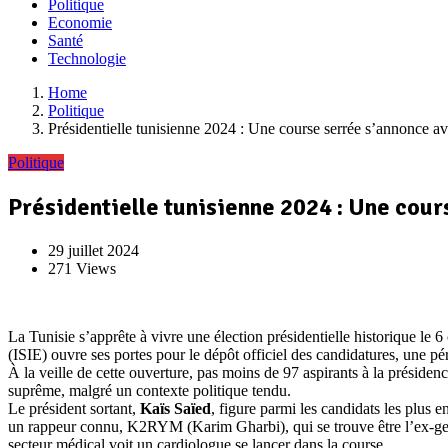
Politique
Economie
Santé
Technologie
Home
Politique
Présidentielle tunisienne 2024 : Une course serrée s’annonce a
Politique
Présidentielle tunisienne 2024 : Une cour
29 juillet 2024
271 Views
La Tunisie s’apprête à vivre une élection présidentielle historique le 
(ISIE) ouvre ses portes pour le dépôt officiel des candidatures, une pé
À la veille de cette ouverture, pas moins de 97 aspirants à la présidenc
suprême, malgré un contexte politique tendu.
Le président sortant,
Kaïs Saïed
, figure parmi les candidats les plus
un rappeur connu, K2RYM (Karim Gharbi), qui se trouve être l’ex-gendr
secteur médical voit un cardiologue se lancer dans la course.