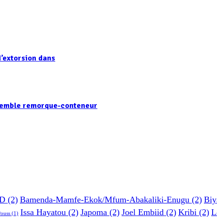
’extorsion dans
nsemble remorque-conteneur
D
(2)
Bamenda-Mamfe-Ekok/Mfum-Abakaliki-Enugu
(2)
Biy
Issa Hayatou
(2)
Japoma
(2)
Joel Embiid
(2)
Kribi
(2)
L
Pouss
(1)