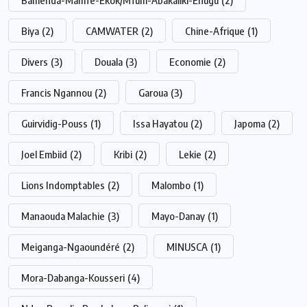
Bamenda-Mamfe-Ekok/Mfum-Abakaliki-Enugu
(2)
Biya
(2)
CAMWATER
(2)
Chine-Afrique
(1)
Divers
(3)
Douala
(3)
Economie
(2)
Francis Ngannou
(2)
Garoua
(3)
Guirvidig-Pouss
(1)
Issa Hayatou
(2)
Japoma
(2)
Joel Embiid
(2)
Kribi
(2)
Lekie
(2)
Lions Indomptables
(2)
Malombo
(1)
Manaouda Malachie
(3)
Mayo-Danay
(1)
Meiganga-Ngaoundéré
(2)
MINUSCA
(1)
Mora-Dabanga-Kousseri
(4)