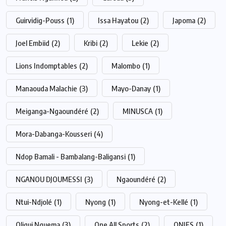
Guirvidig-Pouss
(1)
Issa Hayatou
(2)
Japoma
(2)
Joel Embiid
(2)
Kribi
(2)
Lekie
(2)
Lions Indomptables
(2)
Malombo
(1)
Manaouda Malachie
(3)
Mayo-Danay
(1)
Meiganga-Ngaoundéré
(2)
MINUSCA
(1)
Mora-Dabanga-Kousseri
(4)
Ndop Bamali - Bambalang-Baligansi
(1)
NGANOU DJOUMESSI
(3)
Ngaoundéré
(2)
Ntui-Ndjolé
(1)
Nyong
(1)
Nyong-et-Kellé
(1)
Oligui Nguema
(3)
One All Sports
(2)
ONIES
(1)