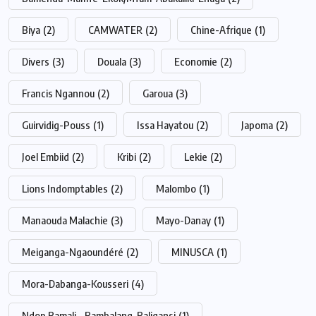
Biya
(2)
CAMWATER
(2)
Chine-Afrique
(1)
Divers
(3)
Douala
(3)
Economie
(2)
Francis Ngannou
(2)
Garoua
(3)
Guirvidig-Pouss
(1)
Issa Hayatou
(2)
Japoma
(2)
Joel Embiid
(2)
Kribi
(2)
Lekie
(2)
Lions Indomptables
(2)
Malombo
(1)
Manaouda Malachie
(3)
Mayo-Danay
(1)
Meiganga-Ngaoundéré
(2)
MINUSCA
(1)
Mora-Dabanga-Kousseri
(4)
Ndop Bamali - Bambalang-Baligansi
(1)