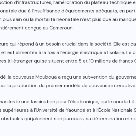
ruction d’infrastructures, l’amélioration du plateau technique
éonatale due à l’insuffisance d’équipements adéquats, en part
plus sain où la mortalité néonatale n’est plus due au manque
 entièrement conçue au Cameroun.
e qui répond à un besoin crucial dans la société. Elle est c
t est alimentée à la fois à l’énergie électrique et solaire. Le
es à l’étranger qui se situent entre 5 et 10 millions de francs 
ndé, la couveuse Mouboua a reçu une subvention du gouverneme
) pour la production du premier modèle de couveuse interact
nifeste une fascination pour l’électronique, qui le conduit
 supérieures à l’Université de Yaoundé et à l’École Nationale 
s obstacles qui jalonnent son parcours, sa détermination et s