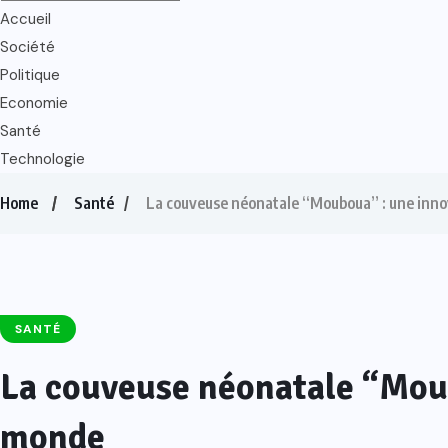
Accueil
Société
Politique
Economie
Santé
Technologie
Home
Santé
La couveuse néonatale “Mouboua” : une inno
SANTÉ
La couveuse néonatale “Moub
monde