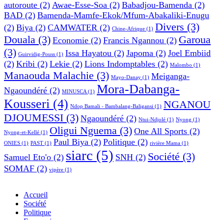
autoroute
(2)
Awae-Esse-Soa
(2)
Babadjou-Bamenda
(2)
BAD
(2)
Bamenda-Mamfe-Ekok/Mfum-Abakaliki-Enugu
Divers
(3)
(2)
Biya
(2)
CAMWATER
(2)
Chine-Afrique
(1)
Douala
(3)
Garoua
Economie
(2)
Francis Ngannou
(2)
(3)
Issa Hayatou
(2)
Japoma
(2)
Joel Embiid
Guirvidig-Pouss
(1)
(2)
Kribi
(2)
Lekie
(2)
Lions Indomptables
(2)
Malombo
(1)
Manaouda Malachie
(3)
Meiganga-
Mayo-Danay
(1)
Mora-Dabanga-
Ngaoundéré
(2)
MINUSCA
(1)
Kousseri
(4)
NGANOU
Ndop Bamali - Bambalang-Baligansi
(1)
DJOUMESSI
(3)
Ngaoundéré
(2)
Ntui-Ndjolé
(1)
Nyong
(1)
Oligui Nguema
(3)
One All Sports
(2)
Nyong-et-Kellé
(1)
Paul Biya
(2)
Politique
(2)
ONIES
(1)
PAST
(1)
rivière Mama
(1)
siarc
(5)
Société
(3)
Samuel Eto'o
(2)
SNH
(2)
SOMAF
(2)
vipère
(1)
Accueil
Société
Politique