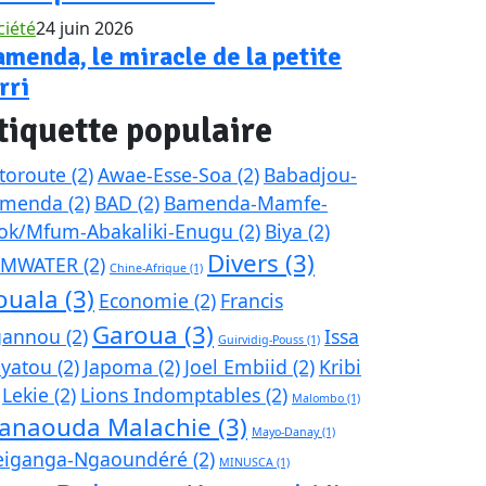
ciété
24 juin 2026
menda, le miracle de la petite
rri
tiquette populaire
toroute
(2)
Awae-Esse-Soa
(2)
Babadjou-
amenda
(2)
BAD
(2)
Bamenda-Mamfe-
ok/Mfum-Abakaliki-Enugu
(2)
Biya
(2)
Divers
(3)
AMWATER
(2)
Chine-Afrique
(1)
ouala
(3)
Economie
(2)
Francis
Garoua
(3)
gannou
(2)
Issa
Guirvidig-Pouss
(1)
yatou
(2)
Japoma
(2)
Joel Embiid
(2)
Kribi
Lekie
(2)
Lions Indomptables
(2)
Malombo
(1)
anaouda Malachie
(3)
Mayo-Danay
(1)
iganga-Ngaoundéré
(2)
MINUSCA
(1)