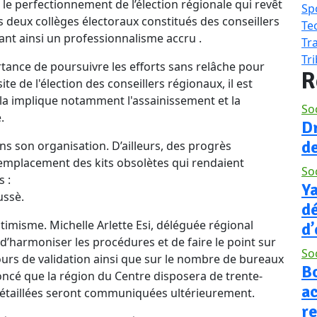
e perfectionnement de l’élection régionale qui revêt
Sp
s deux collèges électoraux constitués des conseillers
Te
ant ainsi un professionnalisme accru .
Tr
Tr
rtance de poursuivre les efforts sans relâche pour
R
ite de l'élection des conseillers régionaux, il est
la implique notamment l'assainissement et la
So
.
D
d
 son organisation. D’ailleurs, des progrès
 remplacement des kits obsolètes qui rendaient
So
s :
Y
ussè.
d
imisme. Michelle Arlette Esi, déléguée régional
d’
t d’harmoniser les procédures et de faire le point sur
So
cours de validation ainsi que sur le nombre de bureaux
Bo
oncé que la région du Centre disposera de trente-
a
 détaillées seront communiquées ultérieurement.
r