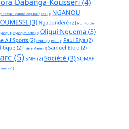
ora-Dabanga-Kousseri
(4)
NGANOU
p Bamali - Bambalang-Baligansi
(1)
JOUMESSI
(3)
Ngaoundéré
(2)
Ntui-Ndjolé
Oligui Nguema
(3)
Nyong
(1)
Nyong-et-Kellé
(1)
e All Sports
(2)
Paul Biya
(2)
ONIES
(1)
PAST
(1)
litique
(2)
Samuel Eto'o
(2)
rivière Mama
(1)
iarc
(5)
Société
(3)
SNH
(2)
SOMAF
vipère
(1)