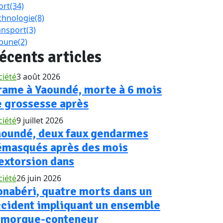
ort
(34)
chnologie
(8)
ansport
(3)
ibune
(2)
écents articles
ciété
3 août 2026
rame à Yaoundé, morte à 6 mois
e grossesse après
ciété
9 juillet 2026
aoundé, deux faux gendarmes
émasqués après des mois
extorsion dans
ciété
26 juin 2026
nabéri, quatre morts dans un
ccident impliquant un ensemble
emorque-conteneur