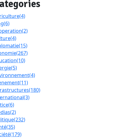
ategories
riculture
(4)
og
(6)
operation
(2)
lture
(4)
plomatie
(15)
onomie
(267)
ucation
(10)
ergie
(5)
vironnement
(4)
enement
(11)
frastructures
(180)
ternational
(3)
tice
(6)
dias
(2)
litique
(232)
nté
(35)
ciété
(179)