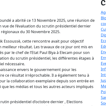
C
Ag
Bl
aoundé a abrité ce 13 Novembre 2025, une réunion de
co
vue de l’évaluation du scrutin présidentiel dernier
Cu
ers régionaux du 30 Novembre 2025.
Di
Ec
ik Essoussè, cette rencontre avait pour objectif
Ed
 meilleur résultat. Les travaux de ce jour ont mis en
En
és par le chef de l’Etat Paul Biya à Elecam pour son
En
ation du scrutin présidentiel, les différentes étapes à
Ev
iel nécessaire.
In
naissance envers le gouvernement pour les
In
re ce résultat irréprochable. Il a également tenu à
Jus
pour la collaboration exemplaire depuis son entrée en
Me
i que les médias et tous les autres acteurs impliqués
Po
Sa
utin présidentiel d’octobre dernier , Elections
So