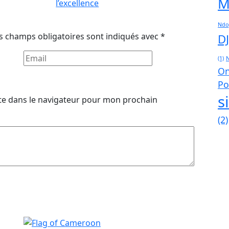
M
Ndo
s champs obligatoires sont indiqués avec
*
D
(1)
On
Po
s
te dans le navigateur pour mon prochain
(2)