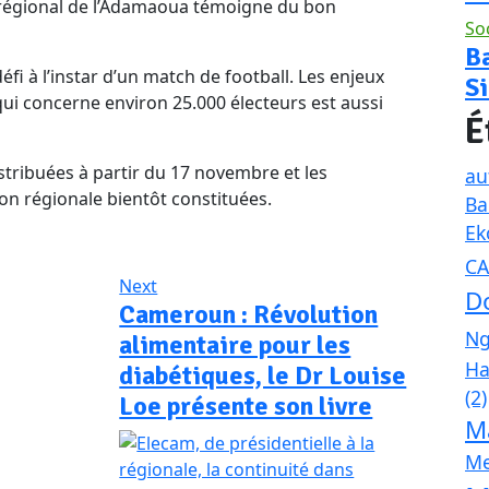
 régional de l’Adamaoua témoigne du bon
So
Ba
fi à l’instar d’un match de football. Les enjeux
Si
ui concerne environ 25.000 électeurs est aussi
É
istribuées à partir du 17 novembre et les
au
n régionale bientôt constituées.
B
Ek
C
Next
D
Cameroun : Révolution
N
alimentaire pour les
Ha
diabétiques, le Dr Louise
(2)
Loe présente son livre
M
Me