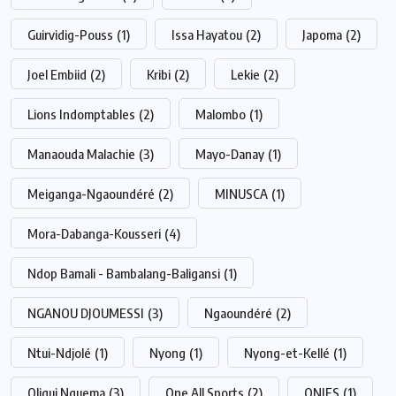
Guirvidig-Pouss
(1)
Issa Hayatou
(2)
Japoma
(2)
Joel Embiid
(2)
Kribi
(2)
Lekie
(2)
Lions Indomptables
(2)
Malombo
(1)
Manaouda Malachie
(3)
Mayo-Danay
(1)
Meiganga-Ngaoundéré
(2)
MINUSCA
(1)
Mora-Dabanga-Kousseri
(4)
Ndop Bamali - Bambalang-Baligansi
(1)
NGANOU DJOUMESSI
(3)
Ngaoundéré
(2)
Ntui-Ndjolé
(1)
Nyong
(1)
Nyong-et-Kellé
(1)
Oligui Nguema
(3)
One All Sports
(2)
ONIES
(1)