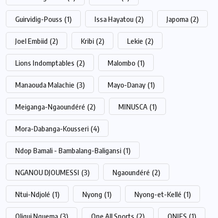
Guirvidig-Pouss
(1)
Issa Hayatou
(2)
Japoma
(2)
Joel Embiid
(2)
Kribi
(2)
Lekie
(2)
Lions Indomptables
(2)
Malombo
(1)
Manaouda Malachie
(3)
Mayo-Danay
(1)
Meiganga-Ngaoundéré
(2)
MINUSCA
(1)
Mora-Dabanga-Kousseri
(4)
Ndop Bamali - Bambalang-Baligansi
(1)
NGANOU DJOUMESSI
(3)
Ngaoundéré
(2)
Ntui-Ndjolé
(1)
Nyong
(1)
Nyong-et-Kellé
(1)
Oligui Nguema
(3)
One All Sports
(2)
ONIES
(1)