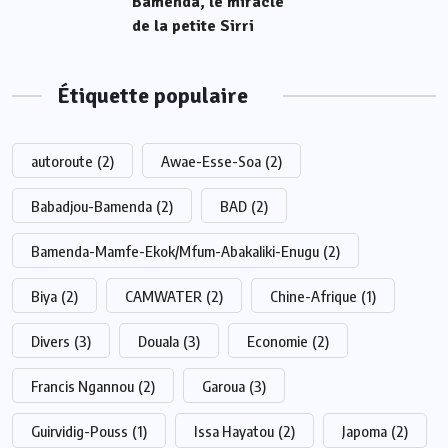
Bamenda, le miracle
de la petite Sirri
Étiquette populaire
autoroute
(2)
Awae-Esse-Soa
(2)
Babadjou-Bamenda
(2)
BAD
(2)
Bamenda-Mamfe-Ekok/Mfum-Abakaliki-Enugu
(2)
Biya
(2)
CAMWATER
(2)
Chine-Afrique
(1)
Divers
(3)
Douala
(3)
Economie
(2)
Francis Ngannou
(2)
Garoua
(3)
Guirvidig-Pouss
(1)
Issa Hayatou
(2)
Japoma
(2)