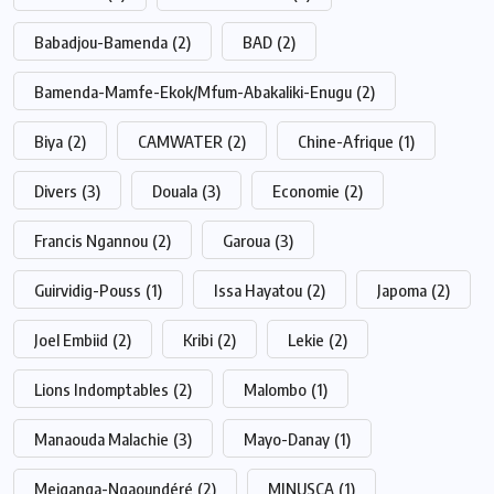
Babadjou-Bamenda
(2)
BAD
(2)
Bamenda-Mamfe-Ekok/Mfum-Abakaliki-Enugu
(2)
Biya
(2)
CAMWATER
(2)
Chine-Afrique
(1)
Divers
(3)
Douala
(3)
Economie
(2)
Francis Ngannou
(2)
Garoua
(3)
Guirvidig-Pouss
(1)
Issa Hayatou
(2)
Japoma
(2)
Joel Embiid
(2)
Kribi
(2)
Lekie
(2)
Lions Indomptables
(2)
Malombo
(1)
Manaouda Malachie
(3)
Mayo-Danay
(1)
Meiganga-Ngaoundéré
(2)
MINUSCA
(1)