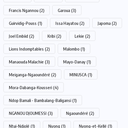
Francis Ngannou
(2)
Garoua
(3)
Guirvidig-Pouss
(1)
Issa Hayatou
(2)
Japoma
(2)
Joel Embiid
(2)
Kribi
(2)
Lekie
(2)
Lions Indomptables
(2)
Malombo
(1)
Manaouda Malachie
(3)
Mayo-Danay
(1)
Meiganga-Ngaoundéré
(2)
MINUSCA
(1)
Mora-Dabanga-Kousseri
(4)
Ndop Bamali - Bambalang-Baligansi
(1)
NGANOU DJOUMESSI
(3)
Ngaoundéré
(2)
Ntui-Ndjolé
(1)
Nyong
(1)
Nyong-et-Kellé
(1)