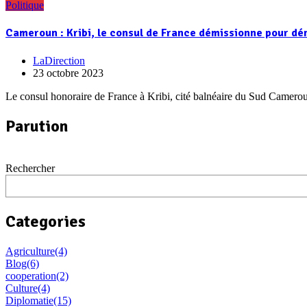
Politique
Cameroun : Kribi, le consul de France démissionne pour dén
LaDirection
23 octobre 2023
Le consul honoraire de France à Kribi, cité balnéaire du Sud Camero
Parution
Rechercher
Categories
Agriculture
(4)
Blog
(6)
cooperation
(2)
Culture
(4)
Diplomatie
(15)