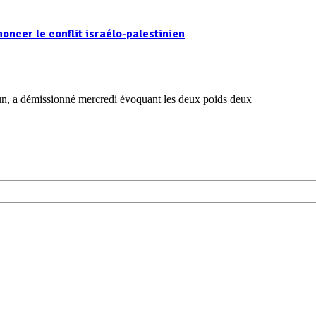
oncer le conflit israélo-palestinien
un, a démissionné mercredi évoquant les deux poids deux