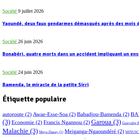
Société
9 juillet 2026
Yaoundé, deux faux gendarmes démasqués après des mois d
Société
26 juin 2026
Bonabéri, quatre morts dans un accident impliquant un e
Société
24 juin 2026
Bamenda, le miracle de la petite Sirri
Étiquette populaire
autoroute
(2)
Awae-Esse-Soa
(2)
Babadjou-Bamenda
(2)
BA
(3)
Garoua
(3)
Economie
(2)
Francis Ngannou
(2)
Guirvidig-
Malachie
(3)
Meiganga-Ngaoundéré
(2)
Mayo-Danay
(1)
MINUSC