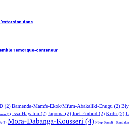
’extorsion dans
nsemble remorque-conteneur
D
(2)
Bamenda-Mamfe-Ekok/Mfum-Abakaliki-Enugu
(2)
Biy
Issa Hayatou
(2)
Japoma
(2)
Joel Embiid
(2)
Kribi
(2)
L
Pouss
(1)
Mora-Dabanga-Kousseri
(4)
A
(1)
Ndop Bamali - Bambalan