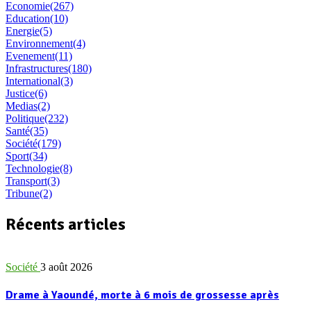
Economie
(267)
Education
(10)
Energie
(5)
Environnement
(4)
Evenement
(11)
Infrastructures
(180)
International
(3)
Justice
(6)
Medias
(2)
Politique
(232)
Santé
(35)
Société
(179)
Sport
(34)
Technologie
(8)
Transport
(3)
Tribune
(2)
Récents articles
Société
3 août 2026
Drame à Yaoundé, morte à 6 mois de grossesse après