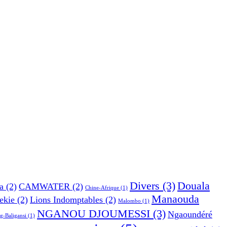
Divers
(3)
Douala
a
(2)
CAMWATER
(2)
Chine-Afrique
(1)
Manaouda
ekie
(2)
Lions Indomptables
(2)
Malombo
(1)
NGANOU DJOUMESSI
(3)
Ngaoundéré
g-Baligansi
(1)