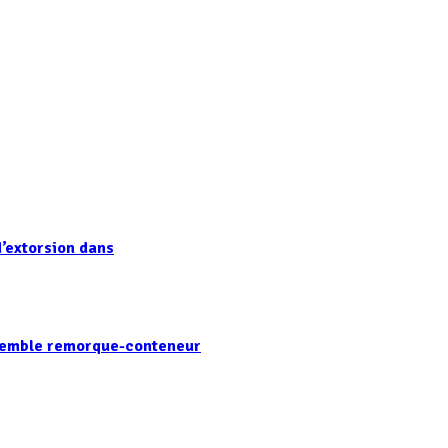
’extorsion dans
nsemble remorque-conteneur