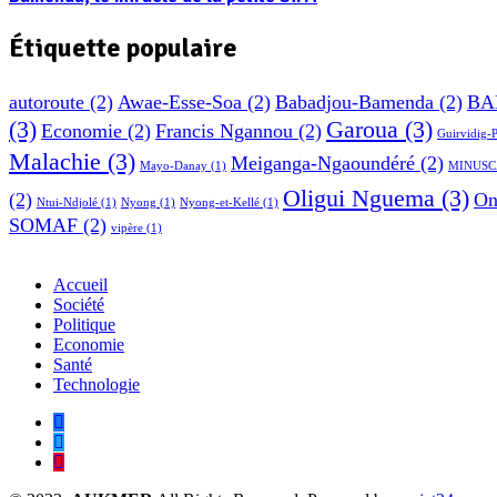
Étiquette populaire
autoroute
(2)
Awae-Esse-Soa
(2)
Babadjou-Bamenda
(2)
BA
(3)
Garoua
(3)
Economie
(2)
Francis Ngannou
(2)
Guirvidig-
Malachie
(3)
Meiganga-Ngaoundéré
(2)
Mayo-Danay
(1)
MINUSC
Oligui Nguema
(3)
(2)
On
Ntui-Ndjolé
(1)
Nyong
(1)
Nyong-et-Kellé
(1)
SOMAF
(2)
vipère
(1)
Accueil
Société
Politique
Economie
Santé
Technologie