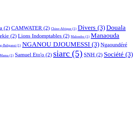
Divers
(3)
Douala
a
(2)
CAMWATER
(2)
Chine-Afrique
(1)
Manaouda
ekie
(2)
Lions Indomptables
(2)
Malombo
(1)
NGANOU DJOUMESSI
(3)
Ngaoundéré
g-Baligansi
(1)
siarc
(5)
Société
(3)
Samuel Eto'o
(2)
SNH
(2)
e Mama
(1)