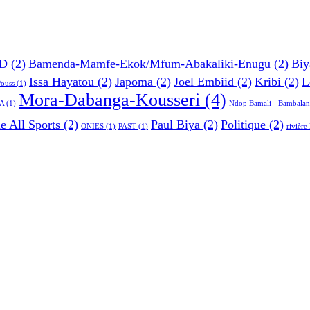
D
(2)
Bamenda-Mamfe-Ekok/Mfum-Abakaliki-Enugu
(2)
Biy
Issa Hayatou
(2)
Japoma
(2)
Joel Embiid
(2)
Kribi
(2)
L
Pouss
(1)
Mora-Dabanga-Kousseri
(4)
A
(1)
Ndop Bamali - Bambalan
e All Sports
(2)
Paul Biya
(2)
Politique
(2)
ONIES
(1)
PAST
(1)
rivièr