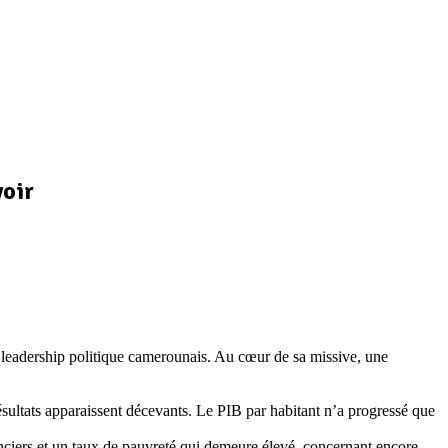
voir
 leadership politique camerounais. Au cœur de sa missive, une
résultats apparaissent décevants. Le PIB par habitant n’a progressé que
nanciers et un taux de pauvreté qui demeure élevé, concernant encore