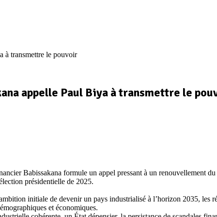
 à transmettre le pouvoir
ana appelle Paul Biya à transmettre le pou
 financier Babissakana formule un appel pressant à un renouvellement du
lection présidentielle de 2025.
mbition initiale de devenir un pays industrialisé à l’horizon 2035, les 
s démographiques et économiques.
ndustrielle cohérente, un État dépensier, la persistance de scandales fi