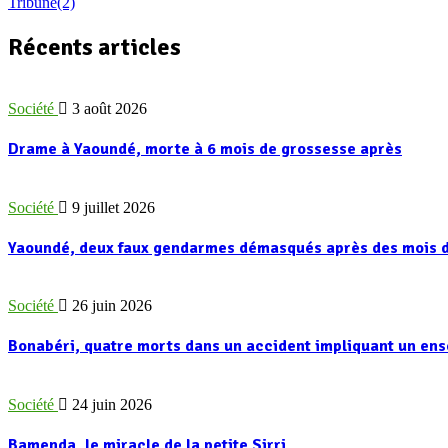
Tribune
(2)
Récents articles
Société
3 août 2026
Drame à Yaoundé, morte à 6 mois de grossesse après
Société
9 juillet 2026
Yaoundé, deux faux gendarmes démasqués après des mois d
Société
26 juin 2026
Bonabéri, quatre morts dans un accident impliquant un e
Société
24 juin 2026
Bamenda, le miracle de la petite Sirri