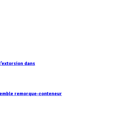
’extorsion dans
nsemble remorque-conteneur