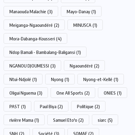
Manaouda Malachie
(3)
Mayo-Danay
(1)
Meiganga-Ngaoundéré
(2)
MINUSCA
(1)
Mora-Dabanga-Kousseri
(4)
Ndop Bamali - Bambalang-Baligansi
(1)
NGANOU DJOUMESSI
(3)
Ngaoundéré
(2)
Ntui-Ndjolé
(1)
Nyong
(1)
Nyong-et-Kellé
(1)
Oligui Nguema
(3)
One All Sports
(2)
ONIES
(1)
PAST
(1)
Paul Biya
(2)
Politique
(2)
rivière Mama
(1)
Samuel Eto'o
(2)
siarc
(5)
SNH
(2)
Société
(3)
SOMAF
(2)