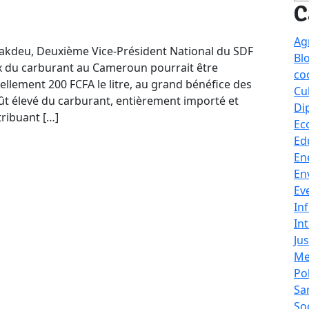
C
Ag
Kakdeu, Deuxième Vice-Président National du SDF
Bl
rix du carburant au Cameroun pourrait être
co
ellement 200 FCFA le litre, au grand bénéfice des
Cu
t élevé du carburant, entièrement importé et
Di
ribuant […]
Ec
Ed
En
En
Ev
In
In
Jus
Me
Po
Sa
So