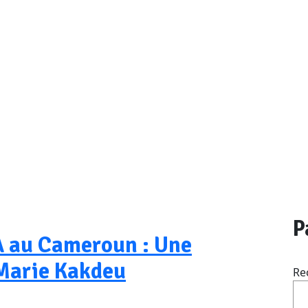
P
A au Cameroun : Une
-Marie Kakdeu
Re