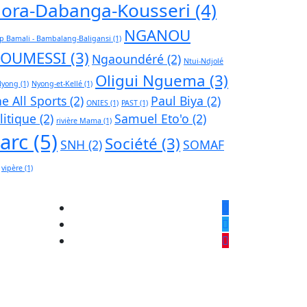
ora-Dabanga-Kousseri
(4)
NGANOU
p Bamali - Bambalang-Baligansi
(1)
JOUMESSI
(3)
Ngaoundéré
(2)
Ntui-Ndjolé
Oligui Nguema
(3)
Nyong
(1)
Nyong-et-Kellé
(1)
e All Sports
(2)
Paul Biya
(2)
ONIES
(1)
PAST
(1)
litique
(2)
Samuel Eto'o
(2)
rivière Mama
(1)
iarc
(5)
Société
(3)
SNH
(2)
SOMAF
vipère
(1)