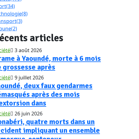
ort
(34)
chnologie
(8)
ansport
(3)
ibune
(2)
écents articles
ciété
3 août 2026
rame à Yaoundé, morte à 6 mois
e grossesse après
ciété
9 juillet 2026
aoundé, deux faux gendarmes
émasqués après des mois
extorsion dans
ciété
26 juin 2026
nabéri, quatre morts dans un
ccident impliquant un ensemble
emorque-conteneur