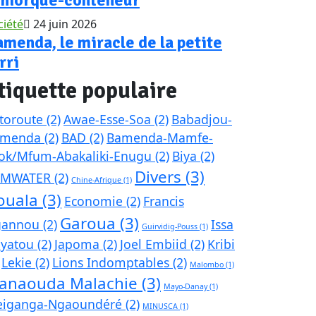
ciété
24 juin 2026
menda, le miracle de la petite
rri
tiquette populaire
toroute
(2)
Awae-Esse-Soa
(2)
Babadjou-
amenda
(2)
BAD
(2)
Bamenda-Mamfe-
ok/Mfum-Abakaliki-Enugu
(2)
Biya
(2)
Divers
(3)
AMWATER
(2)
Chine-Afrique
(1)
ouala
(3)
Economie
(2)
Francis
Garoua
(3)
gannou
(2)
Issa
Guirvidig-Pouss
(1)
yatou
(2)
Japoma
(2)
Joel Embiid
(2)
Kribi
Lekie
(2)
Lions Indomptables
(2)
Malombo
(1)
anaouda Malachie
(3)
Mayo-Danay
(1)
iganga-Ngaoundéré
(2)
MINUSCA
(1)