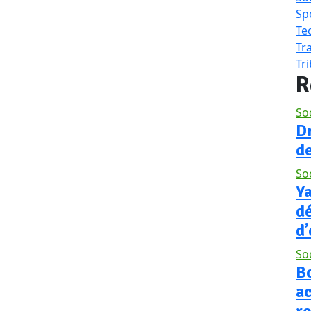
Sp
Te
Tr
Tr
R
So
D
d
So
Y
d
d’
So
Bo
a
r