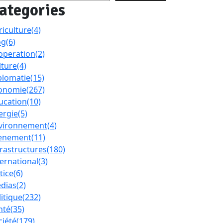
ategories
riculture
(4)
og
(6)
operation
(2)
lture
(4)
plomatie
(15)
onomie
(267)
ucation
(10)
ergie
(5)
vironnement
(4)
enement
(11)
frastructures
(180)
ternational
(3)
tice
(6)
dias
(2)
litique
(232)
nté
(35)
ciété
(179)