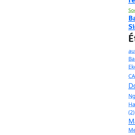
So
Ba
Si
É
au
B
Ek
C
D
N
Ha
(2)
M
Me