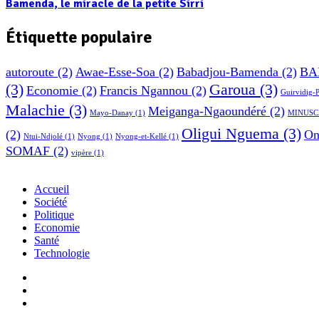
Bamenda, le miracle de la petite Sirri
Étiquette populaire
autoroute
(2)
Awae-Esse-Soa
(2)
Babadjou-Bamenda
(2)
BA
(3)
Garoua
(3)
Economie
(2)
Francis Ngannou
(2)
Guirvidig-
Malachie
(3)
Meiganga-Ngaoundéré
(2)
Mayo-Danay
(1)
MINUSC
Oligui Nguema
(3)
(2)
On
Ntui-Ndjolé
(1)
Nyong
(1)
Nyong-et-Kellé
(1)
SOMAF
(2)
vipère
(1)
Accueil
Société
Politique
Economie
Santé
Technologie