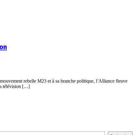
ion
 mouvement rebelle M23 et à sa branche politique, l’Alliance fleuve
a télévision […]