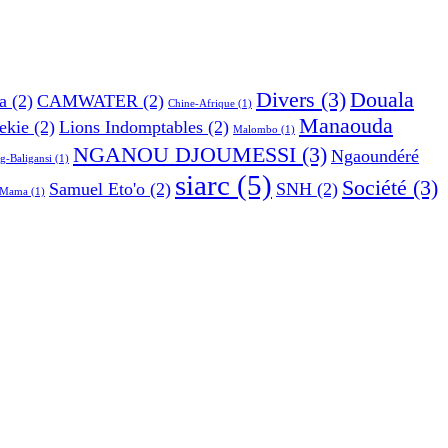
Divers
(3)
Douala
a
(2)
CAMWATER
(2)
Chine-Afrique
(1)
Manaouda
ekie
(2)
Lions Indomptables
(2)
Malombo
(1)
NGANOU DJOUMESSI
(3)
Ngaoundéré
g-Baligansi
(1)
siarc
(5)
Société
(3)
Samuel Eto'o
(2)
SNH
(2)
e Mama
(1)