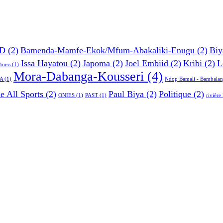
D
(2)
Bamenda-Mamfe-Ekok/Mfum-Abakaliki-Enugu
(2)
Biy
Issa Hayatou
(2)
Japoma
(2)
Joel Embiid
(2)
Kribi
(2)
L
Pouss
(1)
Mora-Dabanga-Kousseri
(4)
A
(1)
Ndop Bamali - Bambalan
e All Sports
(2)
Paul Biya
(2)
Politique
(2)
ONIES
(1)
PAST
(1)
rivièr