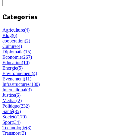
Categories
Agriculture
(4)
Blog
(6)
cooperation
(2)
Culture
(4)
Diplomatie
(15)
Economie
(267)
Education
(10)
Energie
(5)
Environnement
(4)
Evenement
(11)
Infrastructures
(180)
International
(3)
Justice
(6)
Medias
(2)
Politique
(232)
Santé
(35)
Société
(179)
Sport
(34)
Technologie
(8)
Transport
(3)