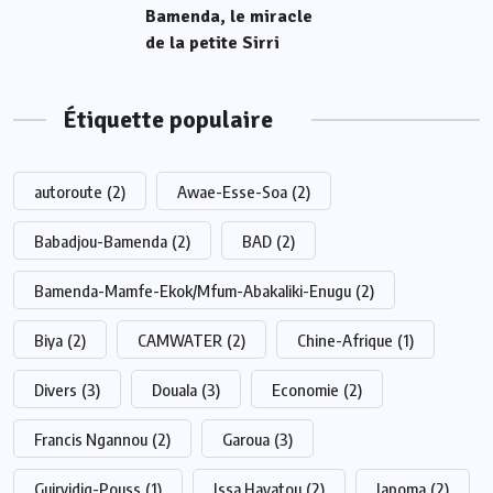
Bamenda, le miracle
de la petite Sirri
Étiquette populaire
autoroute
(2)
Awae-Esse-Soa
(2)
Babadjou-Bamenda
(2)
BAD
(2)
Bamenda-Mamfe-Ekok/Mfum-Abakaliki-Enugu
(2)
Biya
(2)
CAMWATER
(2)
Chine-Afrique
(1)
Divers
(3)
Douala
(3)
Economie
(2)
Francis Ngannou
(2)
Garoua
(3)
Guirvidig-Pouss
(1)
Issa Hayatou
(2)
Japoma
(2)