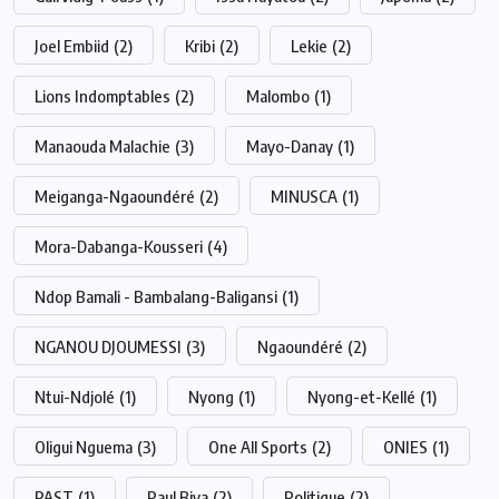
Joel Embiid
(2)
Kribi
(2)
Lekie
(2)
Lions Indomptables
(2)
Malombo
(1)
Manaouda Malachie
(3)
Mayo-Danay
(1)
Meiganga-Ngaoundéré
(2)
MINUSCA
(1)
Mora-Dabanga-Kousseri
(4)
Ndop Bamali - Bambalang-Baligansi
(1)
NGANOU DJOUMESSI
(3)
Ngaoundéré
(2)
Ntui-Ndjolé
(1)
Nyong
(1)
Nyong-et-Kellé
(1)
Oligui Nguema
(3)
One All Sports
(2)
ONIES
(1)
PAST
(1)
Paul Biya
(2)
Politique
(2)