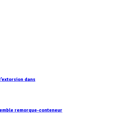
’extorsion dans
nsemble remorque-conteneur