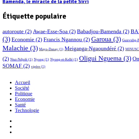
Bamenda, le miracle de la petite Sirri
Étiquette populaire
autoroute
(2)
Awae-Esse-Soa
(2)
Babadjou-Bamenda
(2)
BA
(3)
Garoua
(3)
Economie
(2)
Francis Ngannou
(2)
Guirvidig-
Malachie
(3)
Meiganga-Ngaoundéré
(2)
Mayo-Danay
(1)
MINUSC
Oligui Nguema
(3)
(2)
On
Ntui-Ndjolé
(1)
Nyong
(1)
Nyong-et-Kellé
(1)
SOMAF
(2)
vipère
(1)
Accueil
Société
Politique
Economie
Santé
Technologie