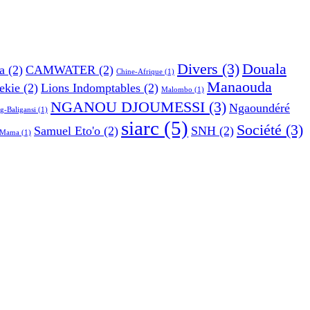
Divers
(3)
Douala
a
(2)
CAMWATER
(2)
Chine-Afrique
(1)
Manaouda
ekie
(2)
Lions Indomptables
(2)
Malombo
(1)
NGANOU DJOUMESSI
(3)
Ngaoundéré
g-Baligansi
(1)
siarc
(5)
Société
(3)
Samuel Eto'o
(2)
SNH
(2)
e Mama
(1)