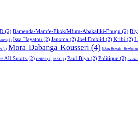
D
(2)
Bamenda-Mamfe-Ekok/Mfum-Abakaliki-Enugu
(2)
Biy
Issa Hayatou
(2)
Japoma
(2)
Joel Embiid
(2)
Kribi
(2)
L
Pouss
(1)
Mora-Dabanga-Kousseri
(4)
A
(1)
Ndop Bamali - Bambalan
e All Sports
(2)
Paul Biya
(2)
Politique
(2)
ONIES
(1)
PAST
(1)
rivièr