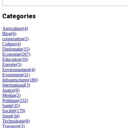
Categories
Agriculture
(4)
Blog
(6)
cooperation
(2)
Culture
(4)
Diplomatie
(15)
Economie
(267)
Education
(10)
Energie
(5)
Environnement
(4)
Evenement
(11)
Infrastructures
(180)
International
(3)
Justice
(6)
Medias
(2)
Politique
(232)
Santé
(35)
Société
(179)
Sport
(34)
Technologie
(8)
Transport
(3)